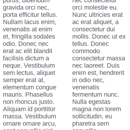
purus, bibendum
nec consectetur
gravida orci nec,
orci molestie eu.
porta efficitur tellus.
Nunc ultricies erat
Nullam lacus enim,
ac erat aliquet, a
venenatis at enim
consectetur dui
et, fringilla sodales
mollis. Donec ut ex
odio. Donec nec
tellus. Donec
erat ac elit blandit
commodo
facilisis dictum a
consectetur massa
neque. Vestibulum
nec laoreet. Duis
sem lectus, aliquet
enim est, hendrerit
semper erat at,
in odio nec,
elementum congue
venenatis
mauris. Phasellus
fermentum nunc.
non rhoncus justo.
Nulla egestas
Aliquam id porttitor
magna non lorem
massa. Vestibulum
sollicitudin, eu
ornare ornare arcu,
pharetra sem