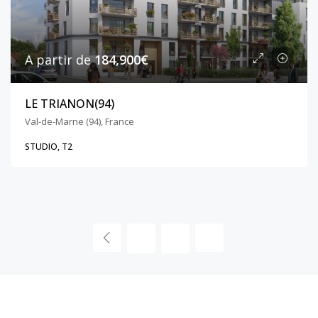
A partir de
184,900€
LE TRIANON(94)
Val-de-Marne (94), France
STUDIO, T2
1
2