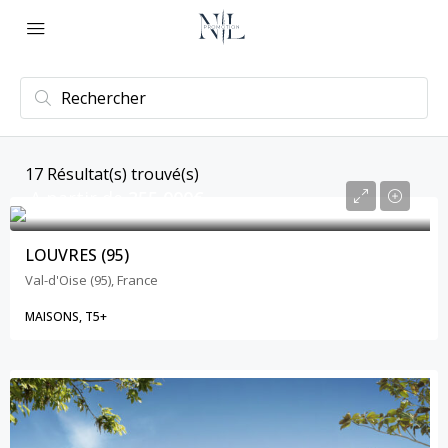
17
Résultat(s) trouvé(s)
A partir de
355,000€
LOUVRES (95)
Val-d'Oise (95), France
MAISONS, T5+